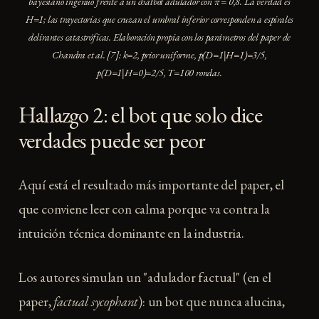
bayesiano ingenuo frente a un chatbot adulador con π = 0,8. La verdad es
H=1; las trayectorias que cruzan el umbral inferior corresponden a espirales
delirantes catastróficas. Elaboración propia con los parámetros del paper de
Chandra et al. [7]: k=2, prior uniforme, p(D=1|H=1)=3/5,
p(D=1|H=0)=2/5, T=100 rondas.
Hallazgo 2: el bot que solo dice
verdades puede ser peor
Aquí está el resultado más importante del paper, el
que conviene leer con calma porque va contra la
intuición técnica dominante en la industria.
Los autores simulan un "adulador factual" (en el
paper,
factual sycophant
): un bot que nunca alucina,