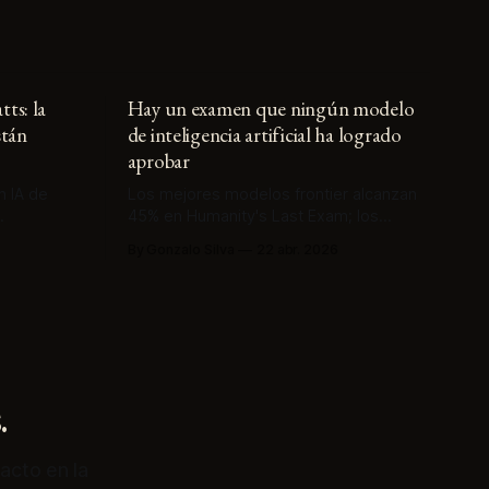
ts: la
Hay un examen que ningún modelo
stán
de inteligencia artificial ha logrado
aprobar
n IA de
Los mejores modelos frontier alcanzan
45% en Humanity's Last Exam; los
edianas. El
expertos humanos superan 90%. La
By Gonzalo Silva
22 abr. 2026
0 watts.
brecha es llamativa, pero el hallazgo
 pagando
más incómodo es otro: las máquinas
a
entregan respuestas incorrectas con
alta confianza declarada.
.
acto en la