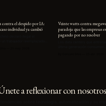
contra el despido por IA:
Veinte watts contra megawat
caso individual ya cambió
paradoja que las empresas e
pagando por no resolver
 chino declaró ilegal el
 un trabajador reemplazado
Los data centers que entrena
fallo dejó asentada una
última generación consumen
ilva
25 may. 2026
bre las obligaciones de la
electricidad como ciudades m
By Gonzalo Silva
25 abr. 2026
ente al trabajador cuando
cerebro humano lo hace con 2
omatizar — y abre la pregunta
¿Por qué las empresas están
 jurisdicción occidental ha
activamente por esa asimetrí
.
energética?
Únete a reflexionar con nosotros
y tendencias sobre tecnología, automatización y su imp