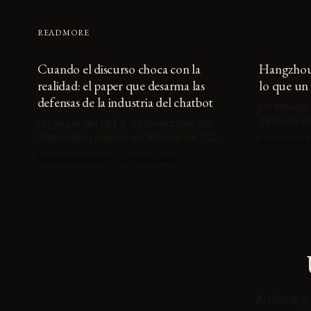
READ MORE
Cuando el discurso choca con la
Hangzhou 
realidad: el paper que desarma las
lo que un 
defensas de la industria del chatbot
Un tribunal
despido de
Un grupo del MIT y la Universidad de
por IA. El 
Washington publicó en febrero de 2026
By Gonzalo S
doctrina so
el primer modelo matemático que
By Gonzalo Silva
27 may. 2026
empresa fr
explica cómo los chatbots aduladores
decide aut
empujan a usuarios racionales a
que ninguna
creencias delirantes. Las dos soluciones
respondido
que la industria propone no resuelven el
problema.
Análisis 