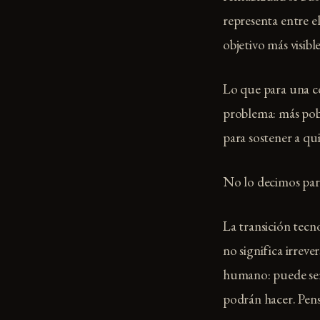
representa entre e
objetivo más visible
Lo que para una co
problema: más pob
para sostener a qu
No lo decimos par
La transición tecn
no significa irrev
humano: puede ser 
podrán hacer. Pens