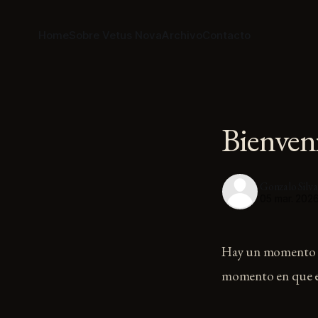
Home
Sobre Vetus Nova
Archivo
Contacto
Bienven
Gonzalo Silva
05 mar. 202
Hay un momento an
momento en que el 